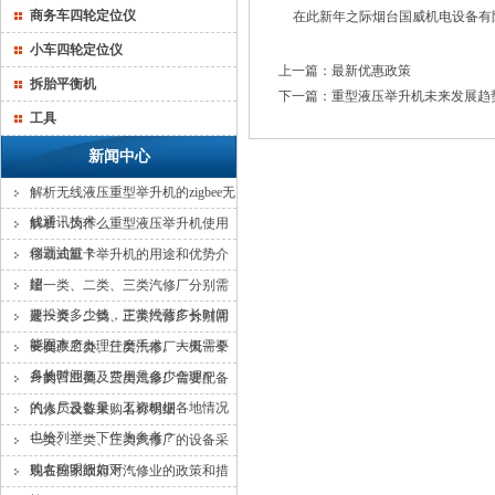
商务车四轮定位仪
在此新年之际烟台国威机电设备有限
小车四轮定位仪
上一篇：
最新优惠政策
拆胎平衡机
下一篇：
重型液压举升机未来发展趋
工具
新闻中心
解析无线液压重型举升机的zigbee无
线通讯技术
解析：为什么重型液压举升机使用
倒置油缸？
移动式重卡举升机的用途和优势介
绍
建一类、二类、三类汽修厂分别需
要投资多少钱，正常经营多长时间
建一类、二类、三类汽修厂分别需
能回本？
要在政府办理什麽手术。大概需要
一类、二类、三类汽修厂一天一个
多长时间？
月的营业额及费用是多少合理？
一类、二类、三类汽修厂需要配备
的人员及数量，工资根据各地情况
汽修厂设备采购名称明细
也给列举一下作为参考？
一类、二类、三类汽修厂的设备采
购名称明细如下：
现在国家政府对汽修业的政策和措