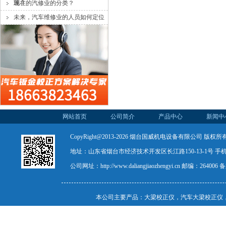
施？
现在的汽修业的分类？
未来，汽车维修业的人员如何定位
和分类？
网站首页
公司简介
产品中心
新闻中
CopyRight@2013-2026 烟台国威机电设备有限公司 版权所有 All R
地址：山东省烟台市经济技术开发区长江路150-13-1号 手机：15
公司网址：
http://www.daliangjiaozhengyi.cn
邮编：264006 
本公司主要产品：
大梁校正仪
，
汽车大梁校正仪