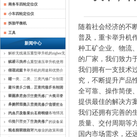
商务车四轮定位仪
小车四轮定位仪
拆胎平衡机
随着社会经济的不
工具
普及，重卡举升机
新闻中心
种工矿企业、物流
解析无线液压重型举升机的zigbee无
的厂家，我们致力
线通讯技术
解析：为什么重型液压举升机使用
我们拥有一支技术
倒置油缸？
移动式重卡举升机的用途和优势介
绍
建一类、二类、三类汽修厂分别需
究，不断提升产品
要投资多少钱，正常经营多长时间
建一类、二类、三类汽修厂分别需
全可靠、操作简便
能回本？
要在政府办理什麽手术。大概需要
一类、二类、三类汽修厂一天一个
提供最佳的解决方
多长时间？
月的营业额及费用是多少合理？
一类、二类、三类汽修厂需要配备
我们还拥有完善的
的人员及数量，工资根据各地情况
汽修厂设备采购名称明细
也给列举一下作为参考？
一类、二类、三类汽修厂的设备采
质量、交付周期等
购名称明细如下：
现在国家政府对汽修业的政策和措
国内市场需求，还